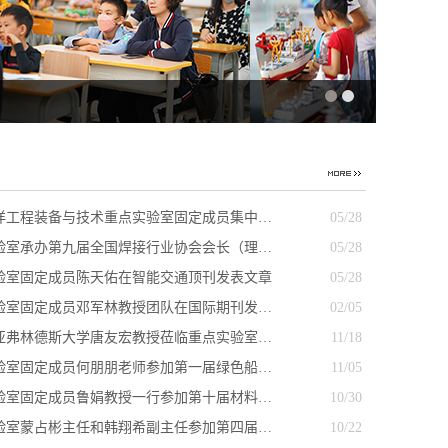
洋工程装备与技术重点实验室固定成员集中…
05/28
验室承办第九届全国焊接行业协会会长（理…
05/28
验室固定成员陈天佑在智能交通顶刊发表文章
05/28
验室固定成员邓军林教授团队在国际期刊发…
02/05
亚弗林德斯大学唐友宏教授莅临重点实验室…
11/18
验室固定成员何朋朋老师参加第一届绿色船…
11/05
验室固定成员鲁娟教授一行参加第十届材料…
10/30
验室蒙占彬主任和韩翔希副主任参加第四届…
10/22